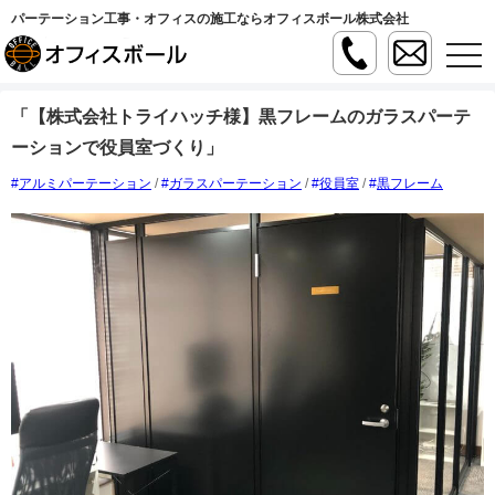
パーテーション工事・オフィスの施工ならオフィスボール株式会社
t
o
g
g
「【株式会社トライハッチ様】黒フレームのガラスパーテ
l
e
ーションで役員室づくり」
n
a
v
アルミパーテーション
/
ガラスパーテーション
/
役員室
/
黒フレーム
i
g
a
t
i
o
n