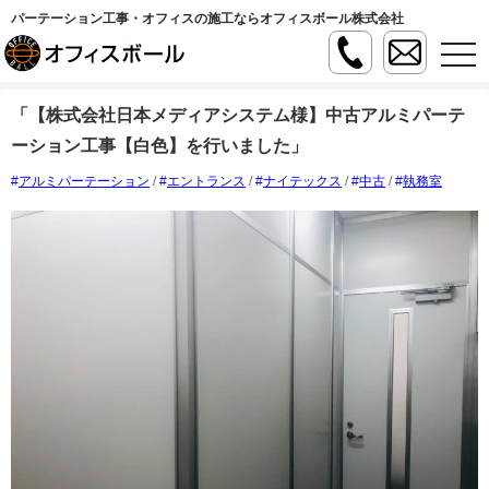
パーテーション工事・オフィスの施工ならオフィスボール株式会社
t
o
g
g
「【株式会社日本メディアシステム様】中古アルミパーテ
l
e
ーション工事【白色】を行いました」
n
a
v
アルミパーテーション
/
エントランス
/
ナイテックス
/
中古
/
執務室
i
g
a
t
i
o
n