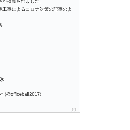
事が掲載されました。
装工事によるコロナ対策の記事のよ

LQd
fficeball2017)